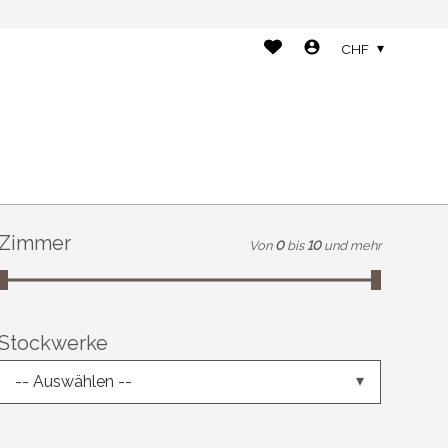
CHF
Zimmer
Von
0
bis
10
und mehr
Stockwerke
-- Auswählen --