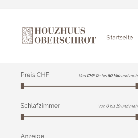
Startseite
Preis CHF
Von
CHF 0.-
bis
50 Mio
und meh
Schlafzimmer
Von
0
bis
10
und meh
Anzeige