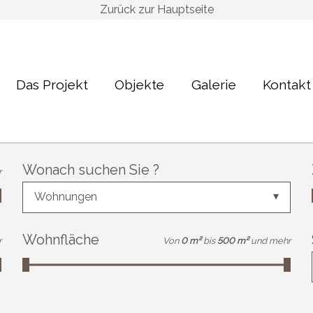
Zurück zur Hauptseite
Das Projekt
Objekte
Galerie
Kontakt
Wonach suchen Sie ?
r
Wohnungen
Wohnfläche
r
Von
0 m²
bis
500 m²
und mehr